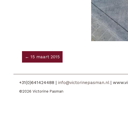
← 15 maart 2015
+31(0)641424488 |
info@victorinepasman.nl
| www.vi
©2026 Victorine Pasman