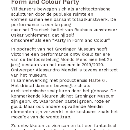
Form and Colour Party
Vijf dansers bewegen zich als architectonische
sculpturen door de publieke ruimte en
vormen samen een dansant totaalkunstwerk. De
performance is een knipoog
naar het Triadisch ballet van Bauhaus kunstenaar
Oskar Schlemmer, dat hij zelf
omschreef als een “Party in Form and Colour”.
In opdracht van het Groninger Museum heeft
Victorine een performance ontwikkeld ter ere
van de tentoonstelling
Mondo Mendini
en het 25
jarig bestaan van het museum in 2019/2020.
Ontwerper Alessandro Mendini is tevens architect
van het museum.
In samenwerking met productiehuis
Halte 6
.
Het drietal dansers beweegt zich als
architectonische sculpturen door het gebouw. De
kenmerkende kleuren uit het Groninger Museum
zijn gebruikt, waaronder pastel groen, roze en
goud. Maar ook andere opvallende Mendini
elementen zijn verwerkt in de kostuums zoals het
mozaïek van de wenteltrap.
Zo ontwikkelen ze zich samen tot een fantastisch